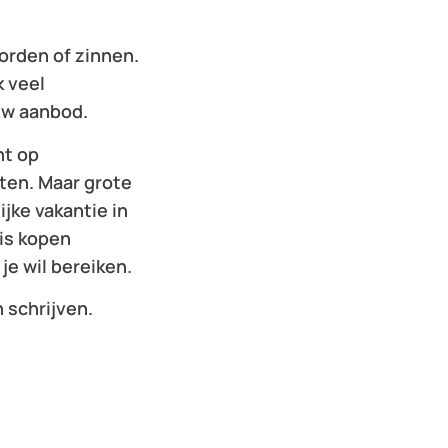
orden of zinnen.
k veel
ouw aanbod.
ht op
hten. Maar grote
jke vakantie in
uis kopen
je wil bereiken.
n schrijven.