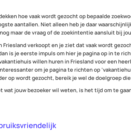
tdekken hoe vaak wordt gezocht op bepaalde zoekwo
ogste aantallen. Niet alleen heb je daar waarschijnlij
 nog maar de vraag of de zoekintentie aansluit bij j
in Friesland verkoopt en je ziet dat vaak wordt gezoc
 dan is je eerste impuls om hier je pagina op in te ric
kantiehuis willen huren in Friesland voor een heerli
 interessanter om je pagina te richten op ‘vakantieh
der op wordt gezocht, bereik je wel de doelgroep die 
bt wat jouw bezoeker wil weten, is het tijd om te gaa
bruiksvriendelijk