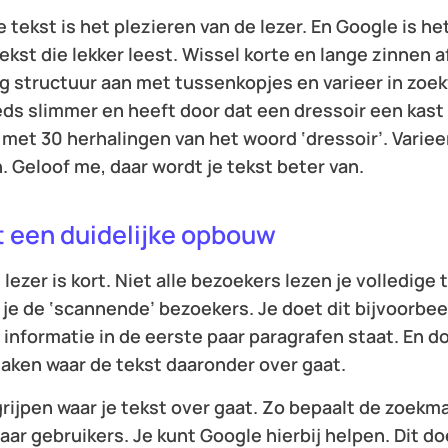
e tekst is het plezieren van de lezer. En Google is h
kst die lekker leest. Wissel korte en lange zinnen a
ng structuur aan met tussenkopjes en varieer in zoe
s slimmer en heeft door dat een dressoir een kast i
n met 30 herhalingen van het woord ‘dressoir’. Variee
. Geloof me, daar wordt je tekst beter van.
t een duidelijke opbouw
ezer is kort. Niet alle bezoekers lezen je volledige t
je de ‘scannende’ bezoekers. Je doet dit bijvoorbee
 informatie in de eerste paar paragrafen staat. En d
maken waar de tekst daaronder over gaat.
rijpen waar je tekst over gaat. Zo bepaalt de zoekm
aar gebruikers. Je kunt Google hierbij helpen. Dit do