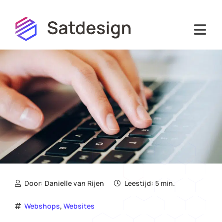
Hoi! Ik ben de virtuele assistent van
Door:
Danielle van Rijen
Leestijd: 5 min.
Satdesign. Waarmee kan ik je helpen?
,
Webshops
Websites