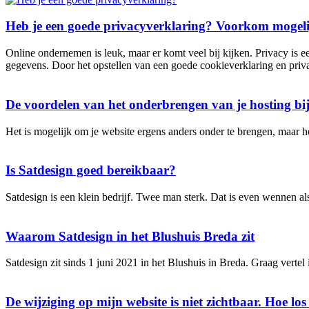
Heb je een goede privacyverklaring? Voorkom mogeli
Online ondernemen is leuk, maar er komt veel bij kijken. Privacy is 
gegevens. Door het opstellen van een goede cookieverklaring en priv
De voordelen van het onderbrengen van je hosting bi
Het is mogelijk om je website ergens anders onder te brengen, maar ho
Is Satdesign goed bereikbaar?
Satdesign is een klein bedrijf. Twee man sterk. Dat is even wennen a
Waarom Satdesign in het Blushuis Breda zit
Satdesign zit sinds 1 juni 2021 in het Blushuis in Breda. Graag vert
De wijziging op mijn website is niet zichtbaar. Hoe los