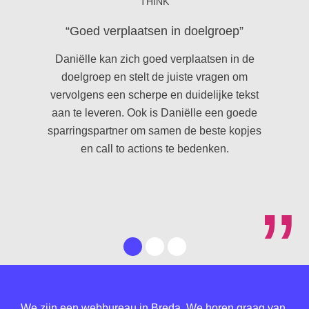
THINK
“Goed verplaatsen in doelgroep”
Daniëlle kan zich goed verplaatsen in de
De n
doelgroep en stelt de juiste vragen om
stra
vervolgens een scherpe en duidelijke tekst
we k
aan te leveren. Ook is Daniëlle een goede
m
sparringspartner om samen de beste kopjes
raze
en call to actions te bedenken.
”
We zijn een webbureau in Breda. We horen graag van