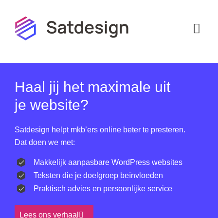
Haal jij het maximale uit
je website?
Satdesign helpt mkb’ers online beter te presteren.
Hoi! Ik ben de virtuele assistent van
Dat doen we met:
Satdesign. Waarmee kan ik je helpen?
Makkelijk aanpasbare WordPress websites
Teksten die je doelgroep beïnvloeden
Praktisch advies en persoonlijke service
Lees ons verhaal