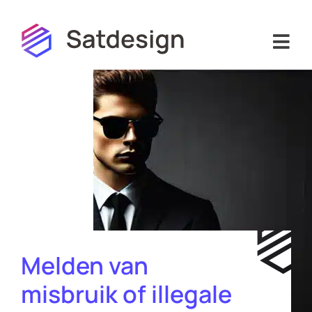
Hoi! Ik ben de virtuele assistent van
Satdesign. Waarmee kan ik je helpen?
Melden van
misbruik of illegale