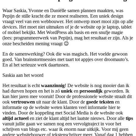
Waar Saskia, Yvonne en Daniëlle samen plannen maakten, was
Pepijn de stille kracht die ze moest realiseren. Een uniek design
vraagt veel van een webbouwer. Het ontwerp moet mooi zijn op alle
devices. Het moet niet uitmaken of je de website op je laptop, tablet
of mobiel bekijkt. Met WordPress als basis en een snufje magie
(lees: programmeerwerk van Pepijn), mag het resultaat er zijn. Als je
onze bescheiden mening vraagt 😉
En de samenwerking? Ook die was magisch. Het voelde gewoon
goed. Van brainstormsessies met taart tot appjes over droomauto’s.
En al het serieuze werk daartussen.
Saskia aan het woord
Het resultaat is echt
waanzinnig
! De website is nog mooier dan ik
had durven hopen en het is zó
uniek
en
persoonlijk
geworden. Ik
kan hier jaren mee vooruit! Door de professionele website straalt dit
ook
vertrouwen
uit naar de klant. Door de
goede teksten
en
informatie op de website weten klanten veel informatie hier te
vinden. Door de koppeling met Social Media is de website ook
altijd actueel
en ziet de klant altijd het laatste nieuws. Door alle
tips
vanuit jullie gaan we samen nog een vervolgtraject in voor het
schrijven van blogs etc. waar ik enorm naar uitkijk. Voor mij geen
andere websitebouwer of tekstenschrijver meer. Vanaf dag 1 hebben