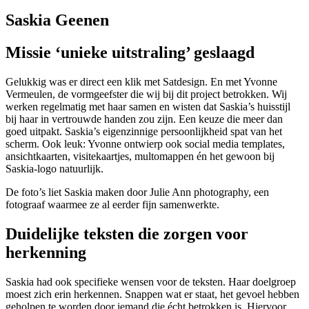
Saskia Geenen
Missie ‘unieke uitstraling’ geslaagd
Gelukkig was er direct een klik met Satdesign. En met Yvonne
Vermeulen, de vormgeefster die wij bij dit project betrokken. Wij
werken regelmatig met haar samen en wisten dat Saskia’s huisstijl
bij haar in vertrouwde handen zou zijn. Een keuze die meer dan
goed uitpakt. Saskia’s eigenzinnige persoonlijkheid spat van het
scherm. Ook leuk: Yvonne ontwierp ook social media templates,
ansichtkaarten, visitekaartjes, multomappen én het gewoon bij
Saskia-logo natuurlijk.
De foto’s liet Saskia maken door Julie Ann photography, een
fotograaf waarmee ze al eerder fijn samenwerkte.
Duidelijke teksten die zorgen voor
herkenning
Saskia had ook specifieke wensen voor de teksten. Haar doelgroep
moest zich erin herkennen. Snappen wat er staat, het gevoel hebben
geholpen te worden door iemand die écht betrokken is. Hiervoor