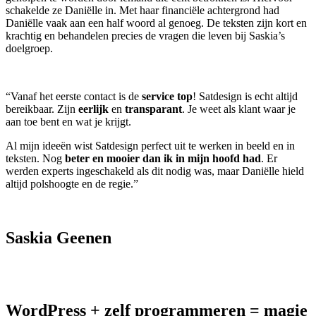
schakelde ze Daniëlle in. Met haar financiële achtergrond had
Daniëlle vaak aan een half woord al genoeg. De teksten zijn kort en
krachtig en behandelen precies de vragen die leven bij Saskia’s
doelgroep.
“Vanaf het eerste contact is de
service top
! Satdesign is echt altijd
bereikbaar. Zijn
eerlijk
en
transparant
. Je weet als klant waar je
aan toe bent en wat je krijgt.
Al mijn ideeën wist Satdesign perfect uit te werken in beeld en in
teksten. Nog
beter en mooier dan ik in mijn hoofd had
. Er
werden experts ingeschakeld als dit nodig was, maar Daniëlle hield
altijd polshoogte en de regie.”
Saskia Geenen
WordPress + zelf programmeren = magie