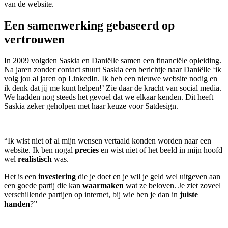
van de website.
Een samenwerking gebaseerd op
vertrouwen
In 2009 volgden Saskia en Daniëlle samen een financiële opleiding.
Na jaren zonder contact stuurt Saskia een berichtje naar Daniëlle ‘ik
volg jou al jaren op LinkedIn. Ik heb een nieuwe website nodig en
ik denk dat jij me kunt helpen!’ Zie daar de kracht van social media.
We hadden nog steeds het gevoel dat we elkaar kenden. Dit heeft
Saskia zeker geholpen met haar keuze voor Satdesign.
“Ik wist niet of al mijn wensen vertaald konden worden naar een
website. Ik ben nogal
precies
en wist niet of het beeld in mijn hoofd
wel
realistisch
was.
Het is een
investering
die je doet en je wil je geld wel uitgeven aan
een goede partij die kan
waarmaken
wat ze beloven. Je ziet zoveel
verschillende partijen op internet, bij wie ben je dan in
juiste
handen
?”