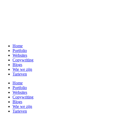
Home
Portfolio
Websites
Copywriting
Blogs
Wie we zijn
Tarieven
Home
Portfolio
Websites
Copywriting
Blogs
Wie we zijn
Tarieven