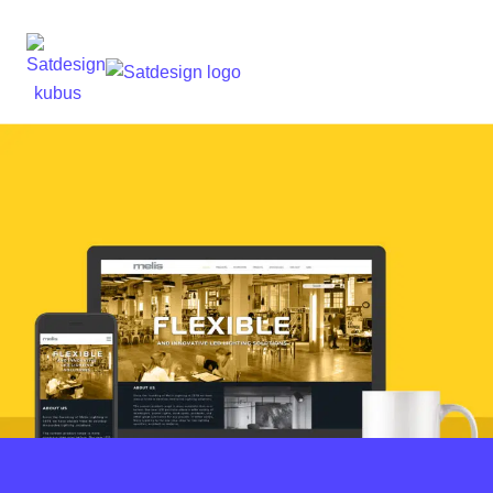
Hoi! Ik ben de virtuele assistent van
Satdesign. Waarmee kan ik je helpen?