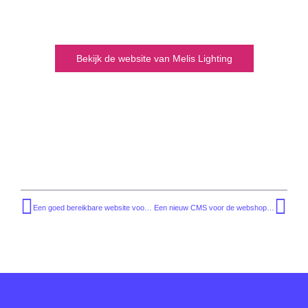
Bekijk de website van Melis Lighting
Een goed bereikbare website voor Totaal TV (Veronica uitgeverij)
Een nieuw CMS voor de webshop Trichisboeken.nl