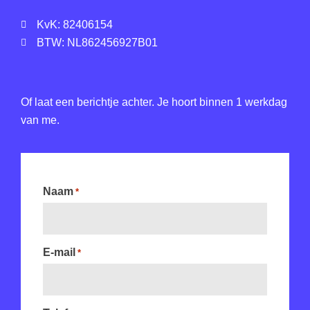
KvK: 82406154
BTW: NL862456927B01
Of laat een berichtje achter. Je hoort binnen 1 werkdag
van me.
Naam
*
E-mail
*