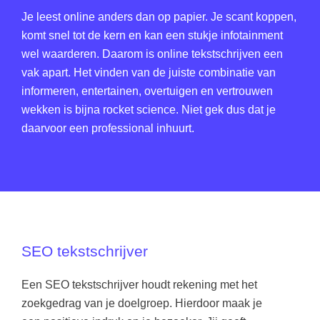
Je leest online anders dan op papier. Je scant koppen,
komt snel tot de kern en kan een stukje infotainment
wel waarderen. Daarom is online tekstschrijven een
vak apart. Het vinden van de juiste combinatie van
informeren, entertainen, overtuigen en vertrouwen
wekken is bijna rocket science. Niet gek dus dat je
daarvoor een professional inhuurt.
SEO tekstschrijver
Een SEO tekstschrijver houdt rekening met het
zoekgedrag van je doelgroep. Hierdoor maak je