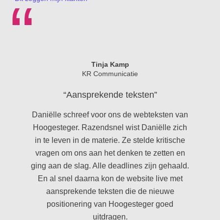
“
Tinja Kamp
KR Communicatie
“Aansprekende teksten”
“Leer
Daniëlle schreef voor ons de webteksten van
Of ik
Hoogesteger. Razendsnel wist Daniëlle zich
nóg 
in te leven in de materie. Ze stelde kritische
van 
vragen om ons aan het denken te zetten en
dee
ging aan de slag. Alle deadlines zijn gehaald.
En al snel daarna kon de website live met
aansprekende teksten die de nieuwe
positionering van Hoogesteger goed
uitdragen.