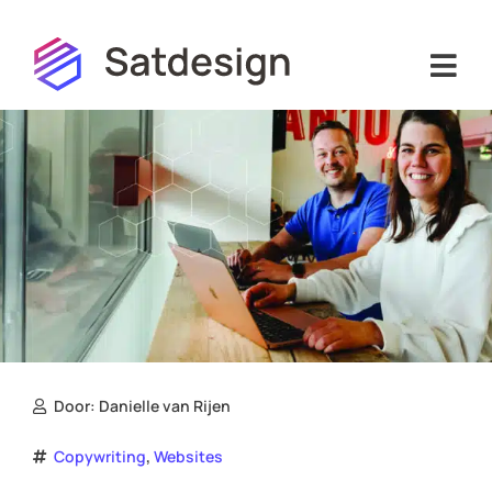
Hoi! Ik ben de virtuele assistent van
Satdesign. Waarmee kan ik je helpen?
Door:
Danielle van Rijen
,
Copywriting
Websites