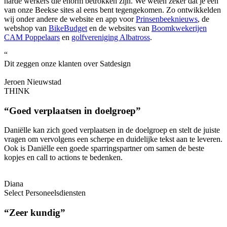
harde werkers die enorm betrokken zijn. We weten zeker dat je één
van onze Beekse sites al eens bent tegengekomen. Zo ontwikkelden
wij onder andere de website en app voor
Prinsenbeeknieuws
, de
webshop van
BikeBudget
en de websites van
Boomkwekerijen
CAM Poppelaars
en
golfvereniging Albatross
.
“
Dit zeggen onze klanten over Satdesign​
Jeroen Nieuwstad
THINK
“Goed verplaatsen in doelgroep”
Daniëlle kan zich goed verplaatsen in de doelgroep en stelt de juiste
vragen om vervolgens een scherpe en duidelijke tekst aan te leveren.
Ook is Daniëlle een goede sparringspartner om samen de beste
kopjes en call to actions te bedenken.
Diana
Select Personeelsdiensten
“Zeer kundig”