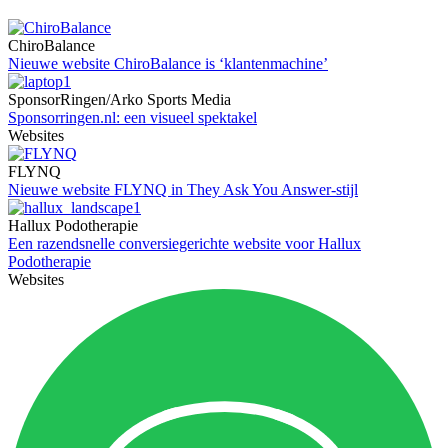
ChiroBalance
Nieuwe website ChiroBalance is ‘klantenmachine’
SponsorRingen/Arko Sports Media
Sponsorringen.nl: een visueel spektakel
Websites
FLYNQ
Nieuwe website FLYNQ in They Ask You Answer-stijl
Hallux Podotherapie
Een razendsnelle conversiegerichte website voor Hallux
Podotherapie
Websites