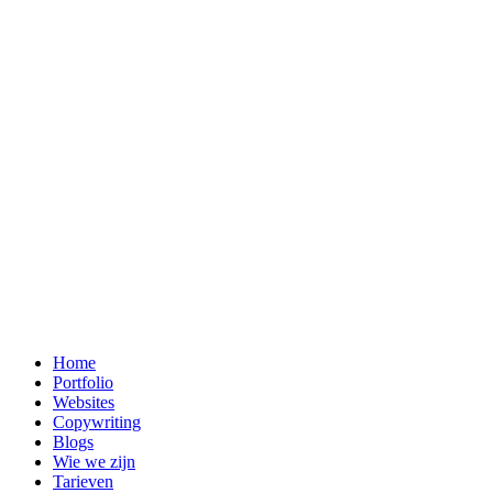
Home
Portfolio
Websites
Copywriting
Blogs
Wie we zijn
Tarieven