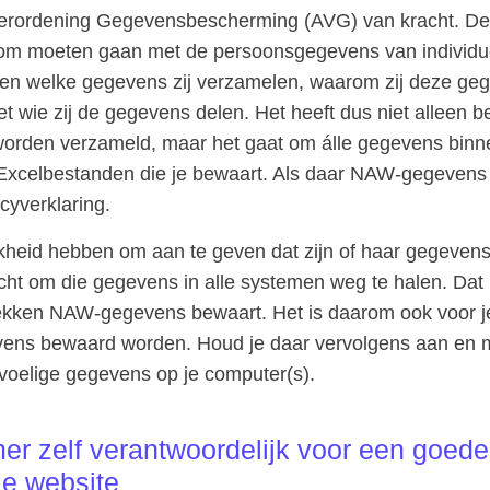
erordening Gegevensbescherming (AVG) van kracht. Deze
n om moeten gaan met de persoonsgegevens van individu
aken welke gegevens zij verzamelen, waarom zij deze g
t wie zij de gegevens delen. Het heeft dus niet alleen b
orden verzameld, maar het gaat om álle gegevens binnen
Excelbestanden die je bewaart. Als daar NAW-gegevens in
cyverklaring.
jkheid hebben om aan te geven dat zijn of haar gegeve
icht om die gegevens in alle systemen weg te halen. Dat
i plekken NAW-gegevens bewaart. Het is daarom ook voor je
vens bewaard worden. Houd je daar vervolgens aan en
evoelige gegevens op je computer(s).
er zelf verantwoordelijk voor een goede
je website