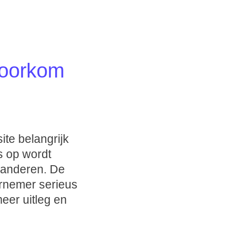
Voorkom
ite belangrijk
s op wordt
eranderen. De
dernemer serieus
eer uitleg en