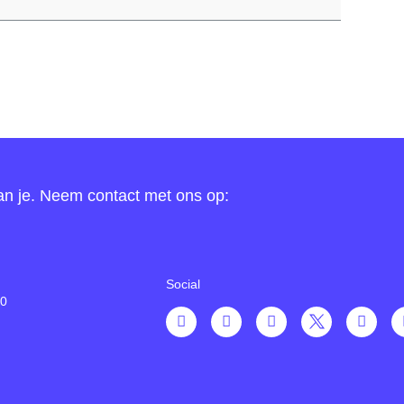
n je. Neem contact met ons op:
Social
00