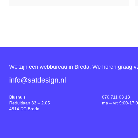
We zijn een webbureau in Breda. We horen graag va
info@satdesign.nl
Blushuis
076 711 03 13
Reduitlaan 33 – 2.05
ma – vr: 9:00-17:
4814 DC Breda