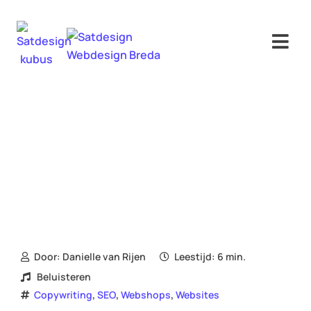
Hoi! Ik ben de virtuele assistent van
Satdesign. Waarmee kan ik je helpen?
Door:
Danielle van Rijen
Leestijd: 6 min.
Beluisteren
,
,
,
Copywriting
SEO
Webshops
Websites