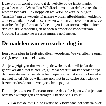
Deze plug-in zorgt ervoor dat de website op de juiste manier
gecachet wordt. We stellen WP-Rocket zo in dat de beste resultaten
worden behaald. Ook koppelen we WP-Rocket’s 2e plug-in
‘Imagify’ aan de website. Daarmee worden afbeeldingen verkleind
zonder zichtbaar kwaliteitsverlies én worden ze bovendien omgezet
naar het ‘webp’-formaat. Afbeeldingen in dat formaat zijn kleiner
dan een JPG-afbeelding en hebben hierdoor de voorkeur van
Google. Het maakt je website immers nog sneller.
De nadelen van een cache plug-in
Een cache plug-in heeft niet alleen voordelen. We vertellen je graag
eerlijk over het nadeel ervan.
Als je wijzigingen doorvoert op de website, dan wil je dat de
gebruiker dit direct te zien krijgt. Maar waar jij als beheerder altijd
de nieuwste versie ziet als je bent ingelogd, is dat voor de bezoeker
niet het geval. Als de wijziging nog niet in de cache staat, ziet de
bezoeker dus de oude, wel gecachete, pagina.
Dit kun je oplossen. Hiervoor moet je de cache legen zodra je klaar
bent met wijzigingen aanbrengen. Dit doe je als volgt:
Ga met de muis in de zwarte balk bovenaan het scherm over