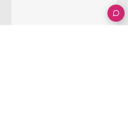
AI in jouw voordeel laten werken
Met de komst van AI verandert het digitale
landschap in rap tempo. Veel organisaties
passen AI inmiddels in meer of mindere mate
toe. Het heeft ook onze werkwijze als
webbureau drastisch veranderd. Daarom laat ik
(Pepijn) je graag zien wat wij hiermee doen en
hoe dit werkt in jouw voordeel.