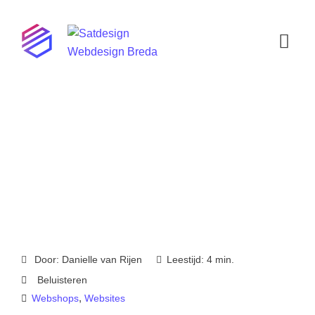
Hoi! Ik ben de virtuele assistent van
Satdesign. Waarmee kan ik je helpen?
Door:
Danielle van Rijen
Leestijd: 4 min.
Beluisteren
,
Webshops
Websites