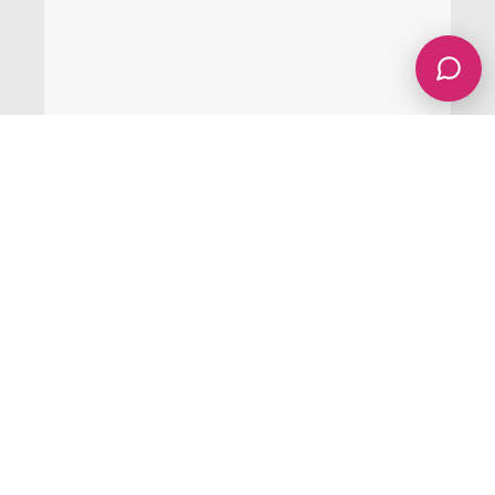
AI in jouw voordeel laten werken
Met de komst van AI verandert het digitale