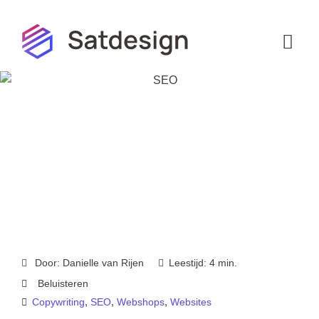
Hoi! Ik ben de virtuele assistent van
Satdesign. Waarmee kan ik je helpen?
Door:
Danielle van Rijen
Leestijd: 4 min.
Beluisteren
,
,
,
Copywriting
SEO
Webshops
Websites